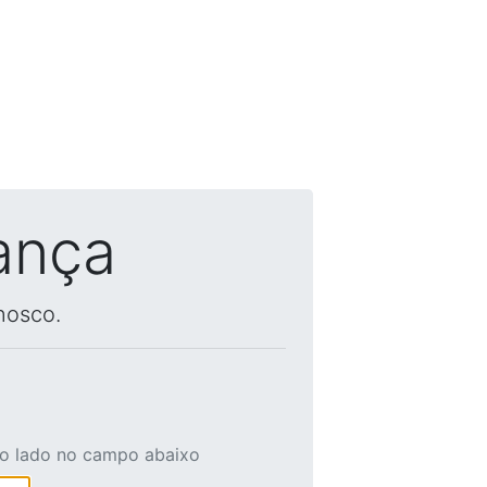
ança
nosco.
ao lado no campo abaixo