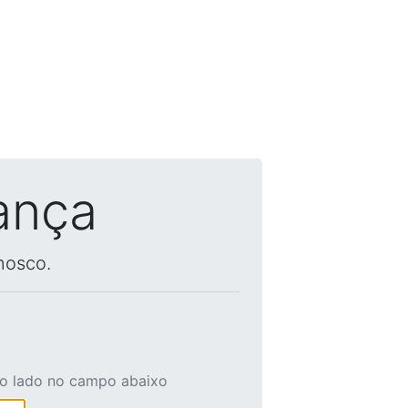
ança
nosco.
ao lado no campo abaixo